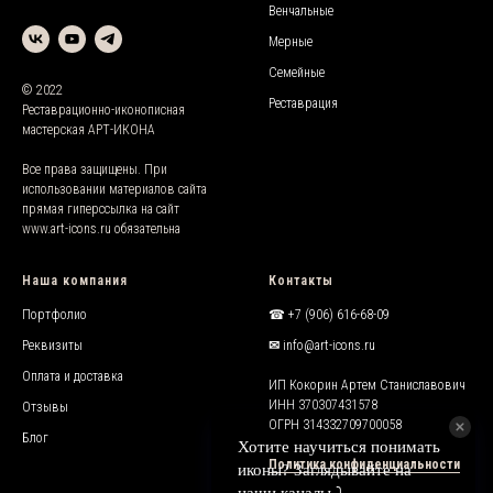
Венчальные
Мерные
Семейные
© 2022
Реставрация
Реставрационно-иконописная
мастерская АРТ-ИКОНА
Все права защищены. При
использовании материалов сайта
прямая гиперссылка на сайт
www.
art-icons.ru
обязательна
Наша компания
Контакты
Портфолио
☎︎ +7 (906) 616-68-09
Реквизиты
✉︎
info@art-icons.ru
Оплата и доставка
ИП Кокорин Артем Станиславович
ИНН 370307431578
Отзывы
ОГРН 314332709700058
Блог
Политика конфиденциальности