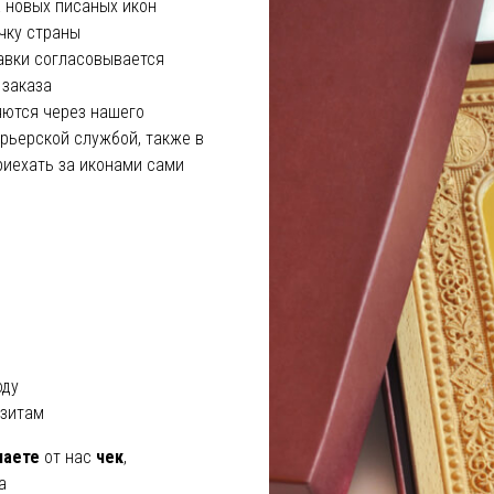
а новых писаных икон
чку страны
тавки согласовывается
 заказа
ются через нашего
урьерской службой, также в
иехать за иконами сами
оду
изитам
чаете
от нас
чек
,
а