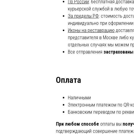
По России
: бесплатная доставк
курьерской службой в любую то
За пределы РФ
: стоимость дос
индивидуально при оформлении
Иконы на реставрацию
доставля
представителя в Москве либо к
отдельных случаях мы можем пр
Все отправления
застрахованы
Оплата
Наличными
Электронным платежом по QR-к
Банковским переводом по рекв
При любом способе
оплаты вы
полу
подтверждающий совершение платеж