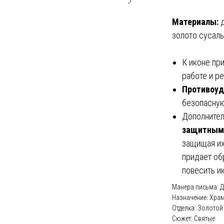
Материалы:
д
золото сусаль
К иконе пр
работе и р
Противоуд
безопасную
Дополнител
защитным
защищая их
придает об
повесить и
Манера письма: Д
Назначение: Хра
Отделка: Золотой
Сюжет: Святые