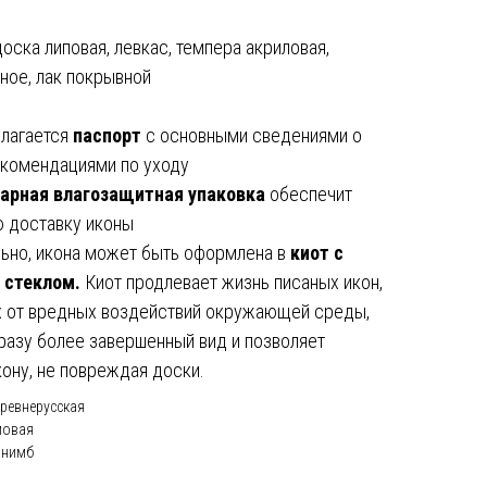
оска липовая, левкас, темпера акриловая,
ное, лак покрывной
илагается
паспорт
с основными сведениями о
екомендациями по уходу
арная влагозащитная упаковка
обеспечит
 доставку иконы
ьно, икона может быть оформлена в
киот с
 стеклом.
Киот продлевает жизнь писаных икон,
 от вредных воздействий окружающей среды,
разу более завершенный вид и позволяет
кону, не повреждая доски.
ревнерусская
мовая
 нимб