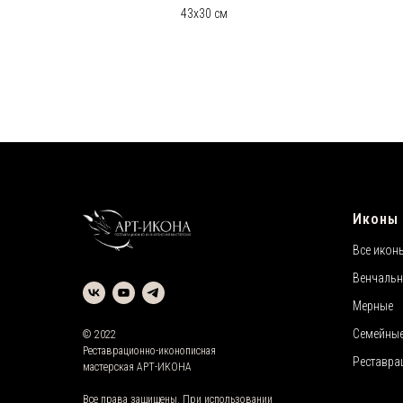
43х30 см
Иконы
Все икон
Венчаль
Мерные
Семейны
© 2022
Реставрационно-иконописная
Реставра
мастерская АРТ-ИКОНА
Все права защищены. При использовании