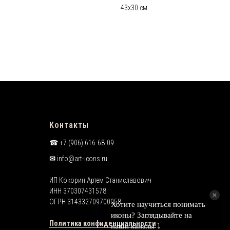
43х30 см
Контакты
☎︎ +7 (906) 616-68-09
✉︎
info@art-icons.ru
ИП Кокорин Артем Станиславович
ИНН 370307431578
ОГРН 314332709700058
Политика конфиденциальности