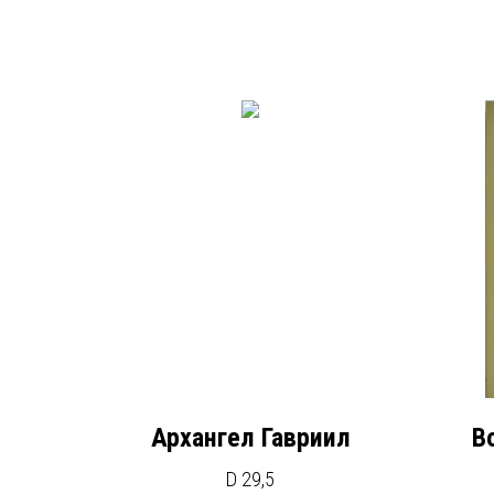
Архангел Гавриил
В
D 29,5