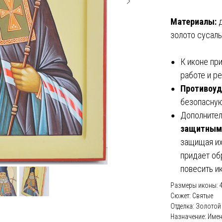
Материалы:
д
золото сусаль
К иконе пр
работе и р
Противоуд
безопасную
Дополнител
защитным
защищая их
придает об
повесить и
Размеры иконы: 
Сюжет: Святые
Отделка: Золотой
Назначение: Име