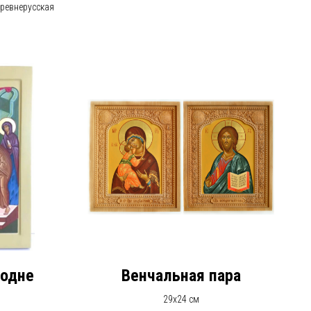
ревнерусская
подне
Венчальная пара
29х24 см