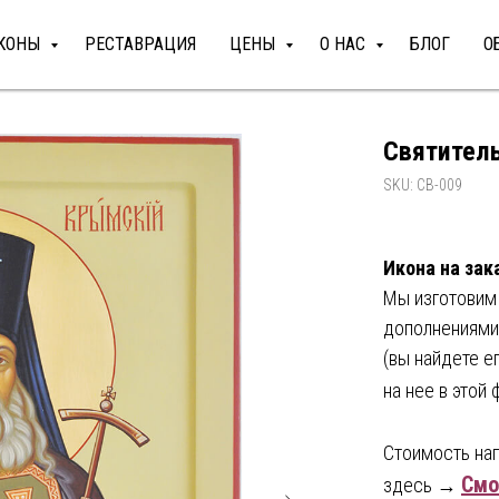
КОНЫ
РЕСТАВРАЦИЯ
ЦЕНЫ
О НАС
БЛОГ
О
Святител
SKU:
СВ-009
Икона на зак
Мы изготовим
дополнениями 
(вы найдете е
на нее в это
Стоимость на
Смо
здесь →