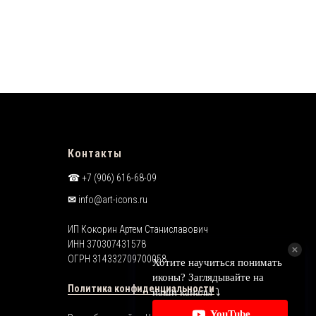
Контакты
☎︎ +7 (906) 616-68-09
✉︎
info@art-icons.ru
ИП Кокорин Артем Станиславович
ИНН 370307431578
ОГРН 314332709700058
Политика конфиденциальности