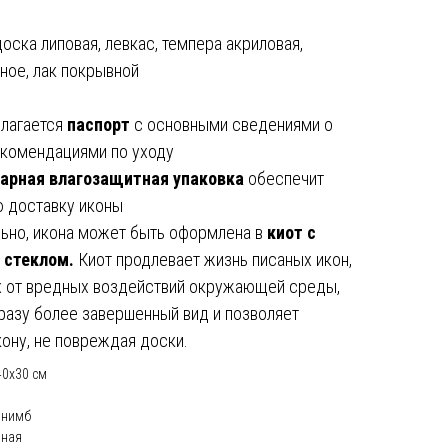
оска липовая, левкас, темпера акриловая,
ное, лак покрывной
илагается
паспорт
с основными сведениями о
екомендациями по уходу
арная влагозащитная упаковка
обеспечит
 доставку иконы
ьно, икона может быть оформлена в
киот с
 стеклом.
Киот продлевает жизнь писаных икон,
 от вредных воздействий окружающей среды,
разу более завершенный вид и позволяет
кону, не повреждая доски.
40х30 см
 нимб
нная